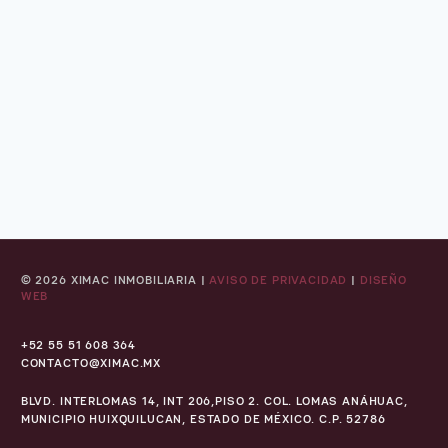
© 2026 XIMAC INMOBILIARIA |
AVISO DE PRIVACIDAD
|
DISEÑO
WEB
+52 55 51 608 364
CONTACTO@XIMAC.MX
BLVD. INTERLOMAS 14, INT 206,PISO 2. COL. LOMAS ANÁHUAC,
MUNICIPIO HUIXQUILUCAN, ESTADO DE MÉXICO. C.P. 52786